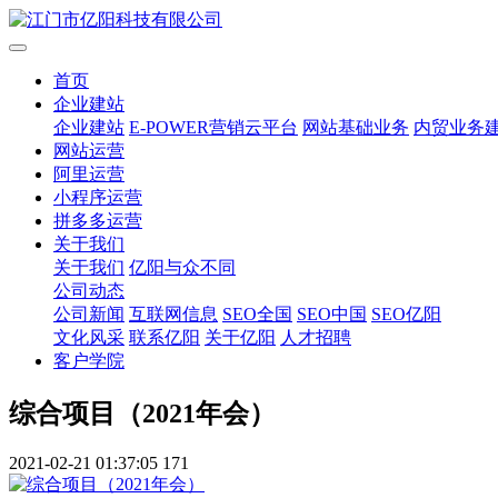
首页
企业建站
企业建站
E-POWER营销云平台
网站基础业务
内贸业务
网站运营
阿里运营
小程序运营
拼多多运营
关于我们
关于我们
亿阳与众不同
公司动态
公司新闻
互联网信息
SEO全国
SEO中国
SEO亿阳
文化风采
联系亿阳
关于亿阳
人才招聘
客户学院
综合项目（2021年会）
2021-02-21 01:37:05
171