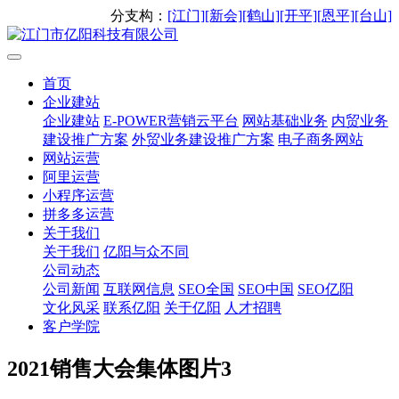
分支构：
[江门]
[新会]
[鹤山]
[开平]
[恩平]
[台山]
首页
企业建站
企业建站
E-POWER营销云平台
网站基础业务
内贸业务
建设推广方案
外贸业务建设推广方案
电子商务网站
网站运营
阿里运营
小程序运营
拼多多运营
关于我们
关于我们
亿阳与众不同
公司动态
公司新闻
互联网信息
SEO全国
SEO中国
SEO亿阳
文化风采
联系亿阳
关于亿阳
人才招聘
客户学院
2021销售大会集体图片3