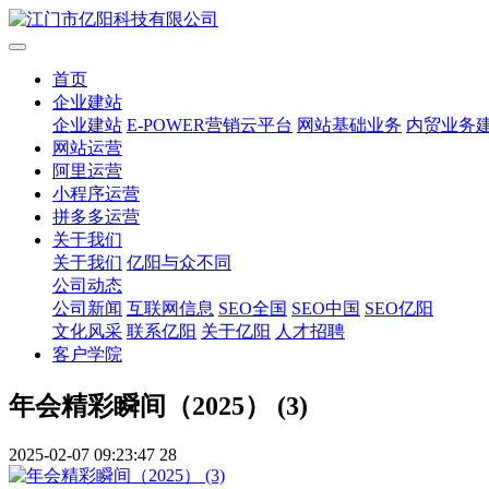
首页
企业建站
企业建站
E-POWER营销云平台
网站基础业务
内贸业务
网站运营
阿里运营
小程序运营
拼多多运营
关于我们
关于我们
亿阳与众不同
公司动态
公司新闻
互联网信息
SEO全国
SEO中国
SEO亿阳
文化风采
联系亿阳
关于亿阳
人才招聘
客户学院
年会精彩瞬间（2025） (3)
2025-02-07 09:23:47
28