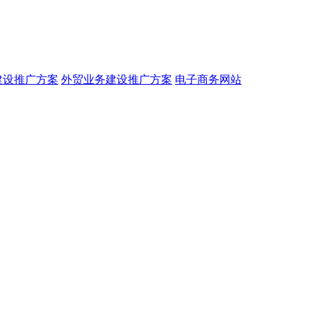
建设推广方案
外贸业务建设推广方案
电子商务网站