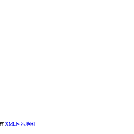
所有
XML网站地图